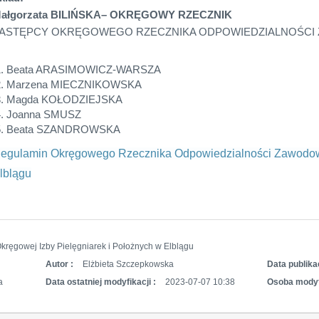
ałgorzata BILIŃSKA– OKRĘGOWY RZECZNIK
ASTĘPCY OKRĘGOWEGO RZECZNIKA ODPOWIEDZIALNOŚCI
Beata ARASIMOWICZ-WARSZA
Marzena MIECZNIKOWSKA
Magda KOŁODZIEJSKA
Joanna SMUSZ
Beata SZANDROWSKA
egulamin Okręgowego Rzecznika Odpowiedzialności Zawodowe
lblągu
kręgowej Izby Pielęgniarek i Położnych w Elblągu
Autor :
Elżbieta Szczepkowska
Data publikac
a
Data ostatniej modyfikacji :
2023-07-07 10:38
Osoba modyf