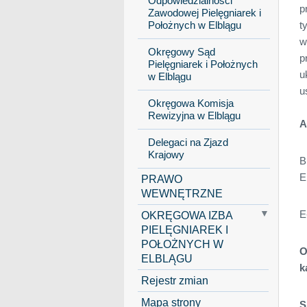
Odpowiedzialności
p
Zawodowej Pielęgniarek i
t
Położnych w Elblągu
w
Okręgowy Sąd
p
Pielęgniarek i Położnych
u
w Elblągu
u
Okręgowa Komisja
Rewizyjna w Elblągu
A
Delegaci na Zjazd
Krajowy
B
E
PRAWO
WEWNĘTRZNE
E
OKRĘGOWA IZBA
PIELĘGNIAREK I
POŁOŻNYCH W
O
ELBLĄGU
k
Rejestr zmian
Mapa strony
S