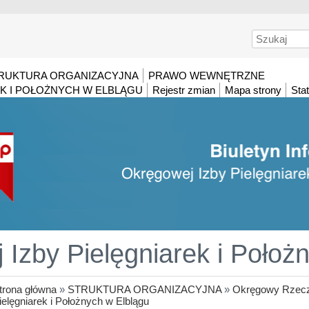
Szukaj
RUKTURA ORGANIZACYJNA
PRAWO WEWNĘTRZNE
K I POŁOŻNYCH W ELBLĄGU
Rejestr zmian
Mapa strony
Stat
Izby Pielęgniarek i Położ
trona główna
»
STRUKTURA ORGANIZACYJNA
»
Okręgowy Rzecz
ielęgniarek i Położnych w Elblągu