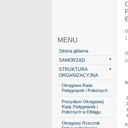
P
E
O
1
MENU
Strona główna
O
SAMORZĄD
z
STRUKTURA
ORGANIZACYJNA
A
Okręgowa Rada
Pielęgniarek i Położnych
Prezydium Okręgowej
Rady Pielęgniarek i
Położnych w Elblągu
Okręgowy Rzecznik
R