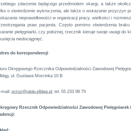
rzebiegu zdarzenia będącego przedmiotem skargi, a także okoliczn
ylko o stwierdzenie wykroczenia, ale także o wskazanie przyczyn 
skazania nieprawidłowości w organizacji pracy, wielkości i rozmies
rzestrzegania praw pacjenta. Często pomimo stwierdzenia brak
karanie pielęgniarki, czy położnej, rzecznik kieruje swoje uwagi do
sunięcia niedociągnięć.
dres do korespondencji
iuro Okręgowego Rzecznika Odpowiedzialności Zawodowej Pielęgnia
lbląg, ul. Gustawa Morcinka 10 B
-mail:
orzoz@oipip.elblag.pl
, tel. 55 233 98 79
kręgowy Rzecznik Odpowiedzialności Zawodowej Pielęgniarek i 
adencji:
kład: