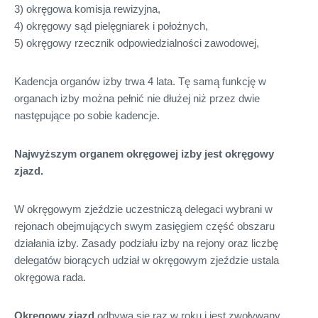
3) okręgowa komisja rewizyjna,
4) okręgowy sąd pielęgniarek i położnych,
5) okręgowy rzecznik odpowiedzialności zawodowej,
Kadencja organów izby trwa 4 lata. Tę samą funkcję w
organach izby można pełnić nie dłużej niż przez dwie
następujące po sobie kadencje.
Najwyższym organem okręgowej izby jest okręgowy
zjazd.
W okręgowym zjeździe uczestniczą delegaci wybrani w
rejonach obejmujących swym zasięgiem część obszaru
działania izby. Zasady podziału izby na rejony oraz liczbę
delegatów biorących udział w okręgowym zjeździe ustala
okręgowa rada.
Okręgowy zjazd
odbywa się raz w roku i jest zwoływany